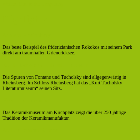
Weitere Orte in der Umgebung
Highlights
Schloss Rheinsberg
Das beste Beispiel des friderizianischen Rokokos mit seinem Park
direkt am traumhaften Grienericksee.
Kurt Tucholsky Literaturmuseum
Die Spuren von Fontane und Tucholsky sind allgegenwärtig in
Rheinsberg. Im Schloss Rheinsberg hat das „Kurt Tucholsky
Literaturmuseum“ seinen Sitz.
Keramikmuseum
Das Keramikmuseum am Kirchplatz zeigt die über 250-jährige
Tradition der Keramikmanufaktur.
St. Laurentius Kirche