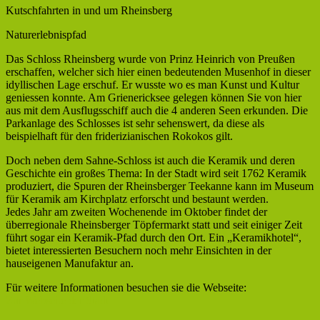
Kutschfahrten in und um Rheinsberg
Naturerlebnispfad
Das Schloss Rheinsberg wurde von Prinz Heinrich von Preußen
erschaffen, welcher sich hier einen bedeutenden Musenhof in dieser
idyllischen Lage erschuf. Er wusste wo es man Kunst und Kultur
geniessen konnte. Am Grienericksee gelegen können Sie von hier
aus mit dem Ausflugsschiff auch die 4 anderen Seen erkunden. Die
Parkanlage des Schlosses ist sehr sehenswert, da diese als
beispielhaft für den friderizianischen Rokokos gilt.
Doch neben dem Sahne-Schloss ist auch die Keramik und deren
Geschichte ein großes Thema: In der Stadt wird seit 1762 Keramik
produziert, die Spuren der Rheinsberger Teekanne kann im Museum
für Keramik am Kirchplatz erforscht und bestaunt werden.
Jedes Jahr am zweiten Wochenende im Oktober findet der
überregionale Rheinsberger Töpfermarkt statt und seit einiger Zeit
führt sogar ein Keramik-Pfad durch den Ort. Ein „Keramikhotel“,
bietet interessierten Besuchern noch mehr Einsichten in der
hauseigenen Manufaktur an.
Für weitere Informationen besuchen sie die Webseite:
Zur Webseite der Stadt