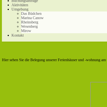
Buchungsanfrage
Aktivitäten
Umgebung
Das Büdchen
Marina Canow
Rheinsberg
Wesenberg
Mirow
Kontakt
Belegungspläne
Hier sehen Sie die Belegung unserer Ferienhäuser und -wohnung am 
Ferienhau
Ferienhaus Tulpe